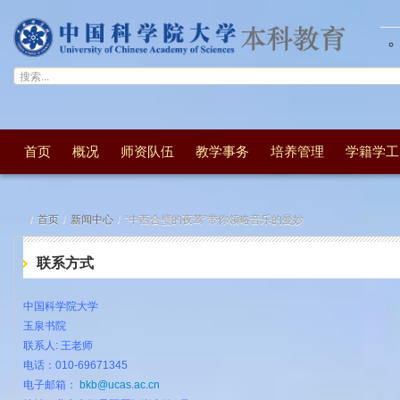
首页
概况
师资队伍
教学事务
培养管理
学籍学工
/
首页
/
新闻中心
/
“中西合璧的夜莺”带你领略音乐的曼妙
联系方式
中国科学院大学
玉泉书院
联系人: 王老师
电话：010-
69671345
电子邮箱：
bkb@ucas.ac.cn