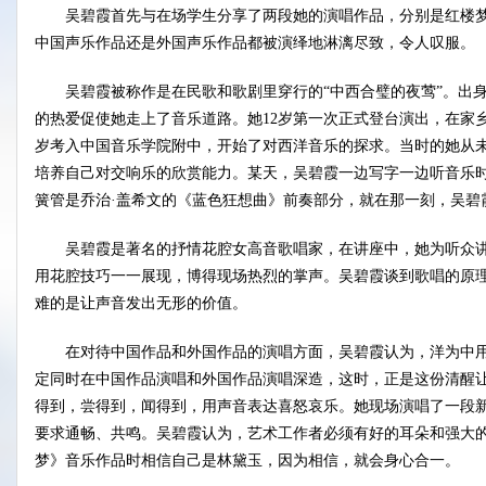
吴碧霞首先与在场学生分享了两段她的演唱作品，分别是红楼梦
中国声乐作品还是外国声乐作品都被演绎地淋漓尽致，令人叹服。
吴碧霞被称作是在民歌和歌剧里穿行的“中西合璧的夜莺”。出
的热爱促使她走上了音乐道路。她12岁第一次正式登台演出，在家
岁考入中国音乐学院附中，开始了对西洋音乐的探求。当时的她从
培养自己对交响乐的欣赏能力。某天，吴碧霞一边写字一边听音乐
簧管是乔治·盖希文的《蓝色狂想曲》前奏部分，就在那一刻，吴碧
吴碧霞是著名的抒情花腔女高音歌唱家，在讲座中，她为听众讲
用花腔技巧一一展现，博得现场热烈的掌声。吴碧霞谈到歌唱的原理，
难的是让声音发出无形的价值。
在对待中国作品和外国作品的演唱方面，吴碧霞认为，洋为中用
定同时在中国作品演唱和外国作品演唱深造，这时，正是这份清醒
得到，尝得到，闻得到，用声音表达喜怒哀乐。她现场演唱了一段
要求通畅、共鸣。吴碧霞认为，艺术工作者必须有好的耳朵和强大
梦》音乐作品时相信自己是林黛玉，因为相信，就会身心合一。